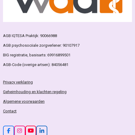
AGB IQTESA Praktijk: 90066988
AGB psychosociiale zorgverlener: 90107917
BIG registratie, basisarts: 69916899501
AGB-Code (overige artsen): 84056481
Privacy
verklaring
Geheimhouding en klachten regeling
Algemene
voorwaarden
Contact
F
I
Y
L