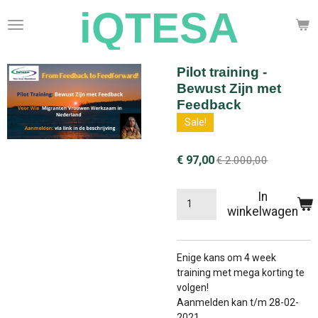
iQTESA
Ga
direct
naar
de
Pilot training -
hoofdinhoud
Bewust Zijn met
Feedback
Sale!
€ 97,00
€ 2.000,00
In
winkelwagen
Enige kans om 4 week
training met mega korting te
volgen!
Aanmelden kan t/m 28-02-
2021