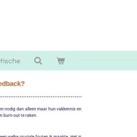
tische
eedback?
den nodig dan alleen maar hun vakkennis en
n burn-out te raken.
eep welke cruciale fouten ik maakte. Het is