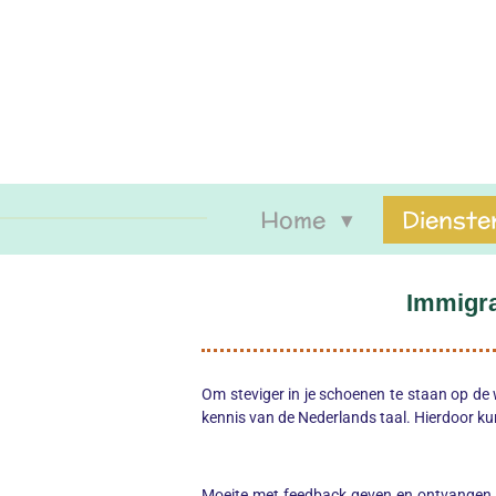
Ga
direct
naar
de
hoofdinhoud
Home
Dienste
Immigra
Om steviger in je schoenen te staan op de
kennis van de Nederlands taal. Hierdoor ku
Moeite met feedback geven en ontvangen heb