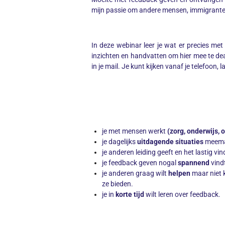
mijn passie om andere mensen, immigrante
In deze webinar leer je wat er precies met 
inzichten en handvatten om hier mee te de
in je mail. Je kunt kijken vanaf je telefoo
je met mensen werkt
(zorg, onderwijs, 
je dagelijks
uitdagende situaties
meem
je anderen leiding geeft en het lastig 
je feedback geven nogal
spannend
vindt
je anderen graag wilt
helpen
maar niet 
ze bieden.
je in
korte tijd
wilt leren over feedback.