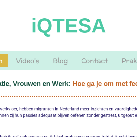
iQTESA
n
Video's
Blog
Contact
Prak
tie, Vrouwen en Werk:
Hoe ga je om met f
 werkvloer, hebben migranten in Nederland meer inzichten en vaardighe
nnen zij hun passies adequaat blijven oefenen zonder gestrest, uitgeput e
 ik zelf ook ervaren en ik bleef problemen ervaren totdat ik echt begr