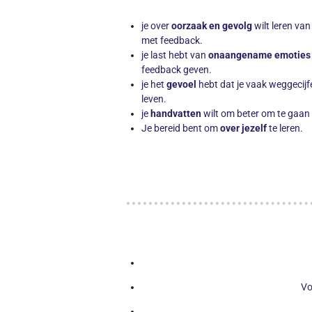
je over
oorzaak en gevolg
wilt leren va
met feedback.
je last hebt van
onaangename emoties
feedback geven.
je het
gevoel
hebt dat je vaak weggecijfe
leven.
je
handvatten
wilt om beter om te gaan
Je bereid bent om
over jezelf
te leren.
Vo