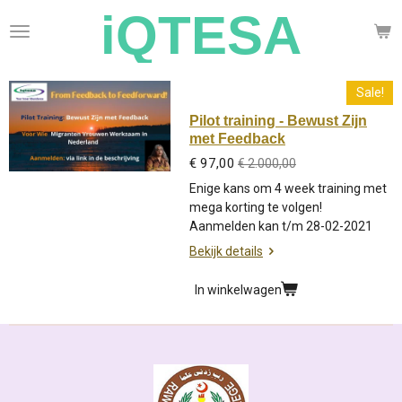
iQTESA
Ga
direct
naar
de
hoofdinhoud
Sale!
Pilot training - Bewust Zijn
met Feedback
€ 97,00
€ 2.000,00
Enige kans om 4 week training met
mega korting te volgen!
Aanmelden kan t/m 28-02-2021
Bekijk details
In winkelwagen