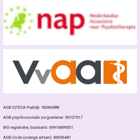
AGB IQTESA Praktijk: 90066988
AGB psychosociiale zorgverlener: 90107917
BIG registratie, basisarts: 69916899501
AGB-Code (overige artsen): 84056481